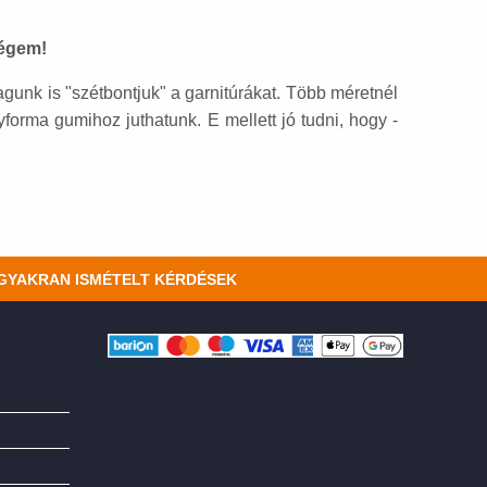
ségem!
agunk is "szétbontjuk" a garnitúrákat. Több méretnél
yforma gumihoz juthatunk. E mellett jó tudni, hogy -
GYAKRAN ISMÉTELT KÉRDÉSEK