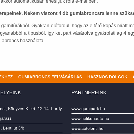
k akkor automatikusan értesítjük róla e-mailben.
szerepelnek. Nekem viszont 4 db gumiabroncsra lenne szük
garnitúrákból. Gyakran előfordul, hogy az eltérő kopás miatt m
ugyanabból a típusból, így két párt vásárolva gyakrolatilag 4 eg
ú abroncs használata.
EKHEZ
GUMIABRONCS FELVÁSÁRLÁS
HASZNOS DOLGOK
ELYEINK
PARTNEREINK
st, Könyves K. krt. 12-14. Lurdy
www.gumipark.hu
garázs
www.helikonauto.hu
 Lenti út 3/b
www.autolenti.hu