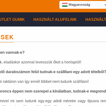
Magyarország
UTLET GUMIK
HASZNÁLT ALUFELNIK
HASZNÁLT
ÉSEK
eten vannak-e?
ak, eladáskor azonnal levesszük őket a honlapról!
lő darabszámon felül tudnak-e szállítani egy adott tételből
raktáron van így ennél többet nem tudunk szállítani!
roncs éppen nem szerepel a kínálatban, tudnak-e megrendel
mivel mi sem tudunk egy-egy adott méretre vagy típusra ren