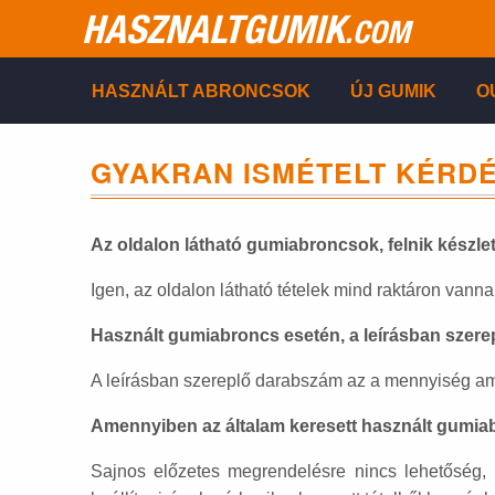
HASZNALTGUMIK
.COM
HASZNÁLT ABRONCSOK
ÚJ GUMIK
O
GYAKRAN ISMÉTELT KÉRD
Az oldalon látható gumiabroncsok, felnik készl
Igen, az oldalon látható tételek mind raktáron vann
Használt gumiabroncs esetén, a leírásban szerep
A leírásban szereplő darabszám az a mennyiség ami 
Amennyiben az általam keresett használt gumiab
Sajnos előzetes megrendelésre nincs lehetőség, 