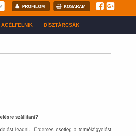
PROFILOM
KOSARAM
E-mail:
 ACÉLFELNIK
DÍSZTÁRCSÁK
Jelszó:
Regisztráció
BELÉPÉS
?
ésre szállítani?
delést leadni. Érdemes esetleg a termékfigyelést