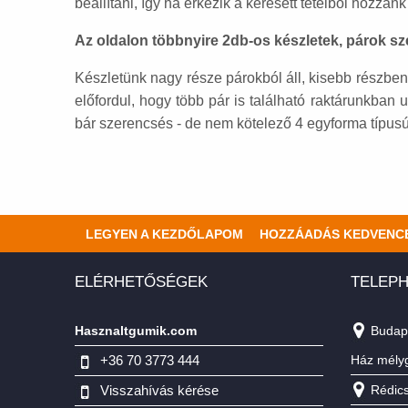
beállítani, így ha érkezik a keresett tételből hozzán
Az oldalon többnyire 2db-os készletek, párok 
Készletünk nagy része párokból áll, kisebb részben 
előfordul, hogy több pár is található raktárunkban 
bár szerencsés - de nem kötelező 4 egyforma típus
LEGYEN A KEZDŐLAPOM
HOZZÁADÁS KEDVENC
ELÉRHETŐSÉGEK
TELEPH
Hasznaltgumik.com
Budape
+36 70 3773 444
Ház mély
Visszahívás kérése
Rédics,