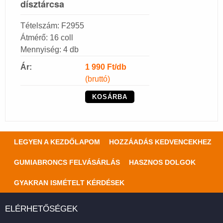
dísztárcsa
Tételszám: F2955
Átmérő: 16 coll
Mennyiség: 4 db
Ár:
1 990
Ft/db
(bruttó)
KOSÁRBA
LEGYEN A KEZDŐLAPOM
HOZZÁADÁS KEDVENCEKHEZ
GUMIABRONCS FELVÁSÁRLÁS
HASZNOS DOLGOK
GYAKRAN ISMÉTELT KÉRDÉSEK
ELÉRHETŐSÉGEK