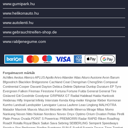
www.gumipark.hu
www.helikonauto.hu
www.autolenti.hu
www.gebrauchtreifen-shop.de
www.rabljenegume.com
Forgalmazott márkák
Achilles Aeolus Altenzo APLUS Apollo Arivo Atlander Atlas Atturo Austone Avon Barum
Bfgoodrich Blacklion Bridgestone Cachland Ceat Chengshan ChengShin Compasal
Continental Cooper Davanti Dayton Debica Delinte Diplomat Dunlop Duraturn EP Tyre
Evergreen Falken Firemax Firestone Fortuna Fortune Fulda General General Tire
Gislaved Giti Goodride Goodyear GRIPMAX GT Radial Habilead Haida Hankook
Heidenau Hifly Imperial Infinity Interstate Kenda King-meiler Kingstar Kleber Kormoran
Kumho Landsail Landspider Lanvigator Lassa Laufenn Leao Linglong MALHOTRA
Matador Maxtrek Maxxis Mazzini Metzeler Michelin Minerva Mirage Mitas Momo
Nankang Nexen Nitto Nokian Nordexx Novex Onyx Optimo Orium Ovation Petlas Pirelli
Platin Pneus Ovada POINT S Powertrac PREMIORRI Radar RAPID Riken Roadhog
RoadX Rotalla Royal Black Sailun Sava Sebring SEIBERLING Semperit Speedways
Sportiva Star Performer Starfire Sumitomo SUN-F Sunfull Superia Taurus Tigar Tomket