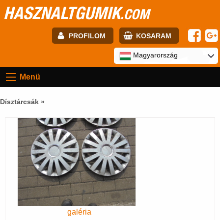
HASZNALTGUMIK
.COM
PROFILOM
KOSARAM
E-mail:
Magyarország
Menü
Jelszó:
Dísztárcsák »
Regisztráció
BELÉPÉS
galéria