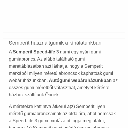
Semperit használtgumik a kínálatunkban
A
Semperit Speed-life 3
gumi egy nyári gumi
gumiabroncs. Az alább található gumi
mérettáblázatban azt láthatja, hogy a Semperit
márkából milyen méretű abroncsok kaphatóak gumi
webáruházunkban.
Autógumi webáruházunkban
az
összes gumi méretből választhat, amelyet kérésre
házhoz szállítunk Önnek.
A méretekre kattintva átkerül a(z) Semperit ilyen
méretű gumiabroncsainak az oldalára, ahol nemcsak
a Speed-life 3 gumi mintázatot fogja megtalálni,
hanem a(z) Semperit gumi gyártó összes abroncs