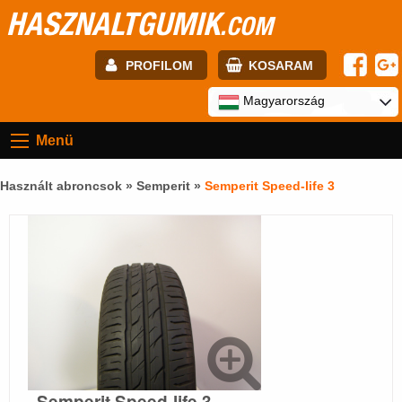
HASZNALTGUMIK
.COM
PROFILOM
KOSARAM
E-mail:
Magyarország
Menü
Jelszó:
Használt abroncsok »
Semperit
»
Semperit Speed-life 3
Regisztráció
BELÉPÉS
Semperit Speed-life 3