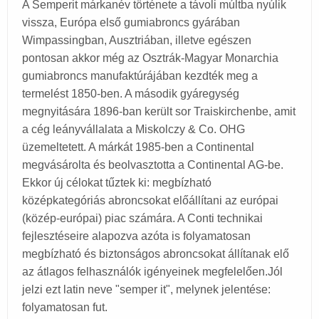
A Semperit márkanév története a távoli múltba nyúlik
vissza, Európa első gumiabroncs gyárában
Wimpassingban, Ausztriában, illetve egészen
pontosan akkor még az Osztrák-Magyar Monarchia
gumiabroncs manufaktúrájában kezdték meg a
termelést 1850-ben. A második gyáregység
megnyitására 1896-ban került sor Traiskirchenbe, amit
a cég leányvállalata a Miskolczy & Co. OHG
üzemeltetett. A márkát 1985-ben a Continental
megvásárolta és beolvasztotta a Continental AG-be.
Ekkor új célokat tűztek ki: megbízható
középkategóriás abroncsokat előállítani az európai
(közép-európai) piac számára. A Conti technikai
fejlesztéseire alapozva azóta is folyamatosan
megbízható és biztonságos abroncsokat állítanak elő
az átlagos felhasználók igényeinek megfelelően.Jól
jelzi ezt latin neve "semper it", melynek jelentése:
folyamatosan fut.