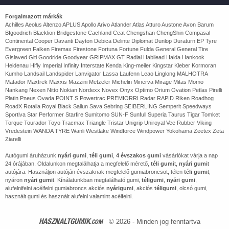
Forgalmazott márkák
Achilles Aeolus Altenzo APLUS Apollo Arivo Atlander Atlas Atturo Austone Avon Barum
Bfgoodrich Blacklion Bridgestone Cachland Ceat Chengshan ChengShin Compasal
Continental Cooper Davanti Dayton Debica Delinte Diplomat Dunlop Duraturn EP Tyre
Evergreen Falken Firemax Firestone Fortuna Fortune Fulda General General Tire
Gislaved Giti Goodride Goodyear GRIPMAX GT Radial Habilead Haida Hankook
Heidenau Hifly Imperial Infinity Interstate Kenda King-meiler Kingstar Kleber Kormoran
Kumho Landsail Landspider Lanvigator Lassa Laufenn Leao Linglong MALHOTRA
Matador Maxtrek Maxxis Mazzini Metzeler Michelin Minerva Mirage Mitas Momo
Nankang Nexen Nitto Nokian Nordexx Novex Onyx Optimo Orium Ovation Petlas Pirelli
Platin Pneus Ovada POINT S Powertrac PREMIORRI Radar RAPID Riken Roadhog
RoadX Rotalla Royal Black Sailun Sava Sebring SEIBERLING Semperit Speedways
Sportiva Star Performer Starfire Sumitomo SUN-F Sunfull Superia Taurus Tigar Tomket
Torque Tourador Toyo Tracmax Triangle Tristar Unigrip Uniroyal Vee Rubber Viking
Vredestein WANDA TYRE Wanli Westlake Windforce Windpower Yokohama Zeetex Zeta
Ziarelli
Autógumi áruházunk
nyári gumi
,
téli gumi
,
4 évszakos gumi
vásárlókat várja a nap
24 órájában. Oldalunkon megtalálhatja a megfelelő mérető,
téli gumi
t,
nyári gumi
t
autójára. Használjon autóján évszaknak megfelelő gumiabroncsot, télen
téli gumi
t,
nyáron
nyári gumi
t. Kínálatunkban megtalálható gumi,
téligumi
,
nyári gumi
,
alufelnifelni acélfelni gumiabroncs akciós
nyárigumi
, akciós
téligumi
, olcsó gumi,
használt gumi és használt alufelni valamint acélfelni.
HASZNALTGUMIK
.COM
© 2026 - Minden jog fenntartva