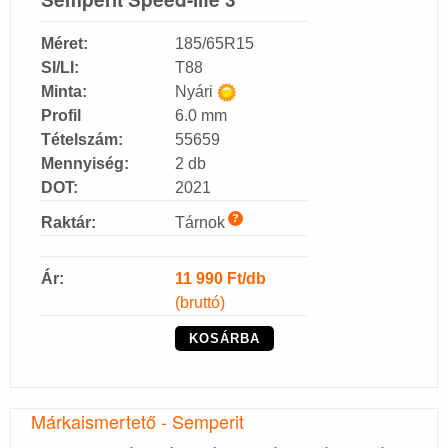
Méret:
185/65R15
SI/LI:
T88
Minta:
Nyári
Profil
6.0 mm
Tételszám:
55659
Mennyiség:
2 db
DOT:
2021
?
Raktár:
Tárnok
Ár:
11 990
Ft/db
(bruttó)
KOSÁRBA
Márkaismertető - Semperit