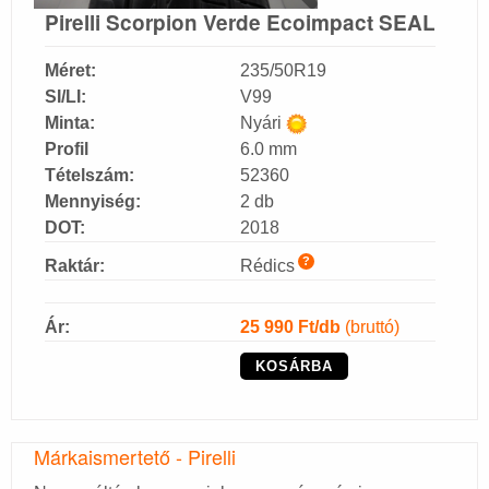
Pirelli Scorpion Verde Ecoimpact SEAL
Méret:
235/50R19
SI/LI:
V99
Minta:
Nyári
Profil
6.0 mm
Tételszám:
52360
Mennyiség:
2 db
DOT:
2018
?
Raktár:
Rédics
Ár:
25 990
Ft/db
(bruttó)
KOSÁRBA
Márkaismertető - Pirelli