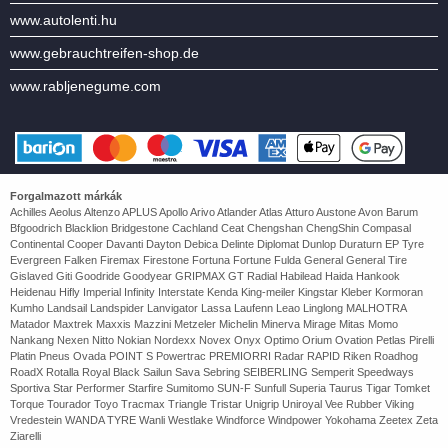
www.autolenti.hu
www.gebrauchtreifen-shop.de
www.rabljenegume.com
Forgalmazott márkák
Achilles Aeolus Altenzo APLUS Apollo Arivo Atlander Atlas Atturo Austone Avon Barum
Bfgoodrich Blacklion Bridgestone Cachland Ceat Chengshan ChengShin Compasal
Continental Cooper Davanti Dayton Debica Delinte Diplomat Dunlop Duraturn EP Tyre
Evergreen Falken Firemax Firestone Fortuna Fortune Fulda General General Tire
Gislaved Giti Goodride Goodyear GRIPMAX GT Radial Habilead Haida Hankook
Heidenau Hifly Imperial Infinity Interstate Kenda King-meiler Kingstar Kleber Kormoran
Kumho Landsail Landspider Lanvigator Lassa Laufenn Leao Linglong MALHOTRA
Matador Maxtrek Maxxis Mazzini Metzeler Michelin Minerva Mirage Mitas Momo
Nankang Nexen Nitto Nokian Nordexx Novex Onyx Optimo Orium Ovation Petlas Pirelli
Platin Pneus Ovada POINT S Powertrac PREMIORRI Radar RAPID Riken Roadhog
RoadX Rotalla Royal Black Sailun Sava Sebring SEIBERLING Semperit Speedways
Sportiva Star Performer Starfire Sumitomo SUN-F Sunfull Superia Taurus Tigar Tomket
Torque Tourador Toyo Tracmax Triangle Tristar Unigrip Uniroyal Vee Rubber Viking
Vredestein WANDA TYRE Wanli Westlake Windforce Windpower Yokohama Zeetex Zeta
Ziarelli