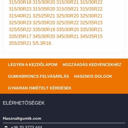
315/30R18
315/30R20
315/30R21
315/30R22
315/30R23
315/35R20
315/35R21
315/35R22
315/40R21
325/25R21
325/30R20
325/30R21
325/30R23
325/35R20
325/35R22
325/35R23
325/55R22
335/30R18
335/30R20
335/30R21
335/35R17
345/30R20
345/30R21
345/35R15
355/25R21
5/5.3R16
LEGYEN A KEZDŐLAPOM
HOZZÁADÁS KEDVENCEKHEZ
GUMIABRONCS FELVÁSÁRLÁS
HASZNOS DOLGOK
GYAKRAN ISMÉTELT KÉRDÉSEK
ELÉRHETŐSÉGEK
Hasznaltgumik.com
+36 70 3773 444