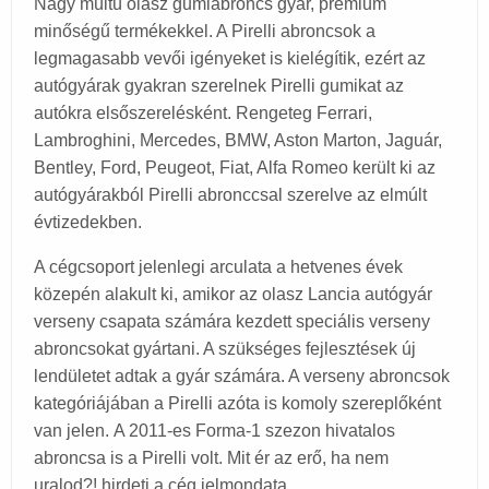
Nagy múltú olasz gumiabroncs gyár, prémium
minőségű termékekkel. A Pirelli abroncsok a
legmagasabb vevői igényeket is kielégítik, ezért az
autógyárak gyakran szerelnek Pirelli gumikat az
autókra elsőszerelésként. Rengeteg Ferrari,
Lambroghini, Mercedes, BMW, Aston Marton, Jaguár,
Bentley, Ford, Peugeot, Fiat, Alfa Romeo került ki az
autógyárakból Pirelli abronccsal szerelve az elmúlt
évtizedekben.
A cégcsoport jelenlegi arculata a hetvenes évek
közepén alakult ki, amikor az olasz Lancia autógyár
verseny csapata számára kezdett speciális verseny
abroncsokat gyártani. A szükséges fejlesztések új
lendületet adtak a gyár számára. A verseny abroncsok
kategóriájában a Pirelli azóta is komoly szereplőként
van jelen. A 2011-es Forma-1 szezon hivatalos
abroncsa is a Pirelli volt. Mit ér az erő, ha nem
uralod?! hirdeti a cég jelmondata.