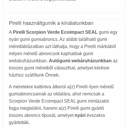
Pirelli használtgumik a kínálatunkban
A
Pirelli Scorpion Verde Ecoimpact SEAL
gumi egy
nyári gumi gumiabroncs. Az alább található gumi
mérettáblázatban azt láthatja, hogy a Pirelli márkából
milyen méretű abroncsok kaphatóak gumi
webáruházunkban.
Autógumi webáruházunkban
az
összes gumi méretből választhat, amelyet kérésre
házhoz szállítunk Önnek.
A méretekre kattintva átkerül a(z) Pirelli ilyen méretű
gumiabroncsainak az oldalára, ahol nemcsak a
Scorpion Verde Ecoimpact SEAL gumi mintázatot
fogja megtalálni, hanem a(z) Pirelli gumi gyártó
összes abroncs típusát, amelyet
nyári
évszakra
gyártották.