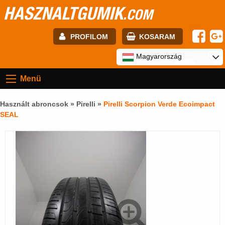
HASZNALTGUMIK
.COM
PROFILOM
KOSARAM
E-mail:
Magyarország
Menü
Jelszó:
Használt abroncsok »
Pirelli
»
Pirelli Scorpion Verde Ecoimpact
SEAL
Regisztráció
BELÉPÉS