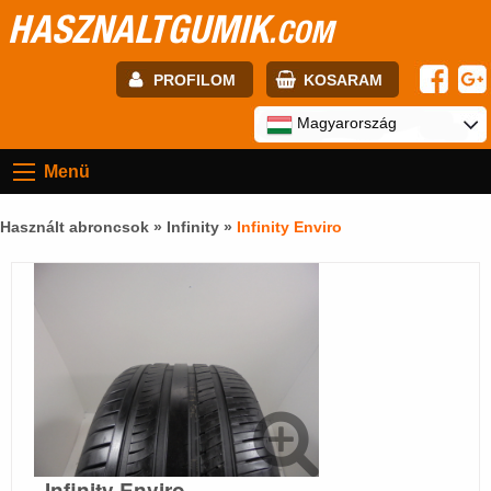
HASZNALTGUMIK
.COM
PROFILOM
KOSARAM
E-mail:
Magyarország
Menü
Jelszó:
Használt abroncsok »
Infinity
»
Infinity Enviro
Regisztráció
BELÉPÉS
Infinity Enviro