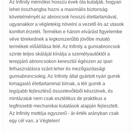
Az Infinity mérnökei hosszú évek óta kutatják, hogyan
lehet összhangba hozni a maximális biztonság
követelményét az abroncsok hosszú élettartamával,
ugyanakkor a végletekig növelni a vezető és az utasok
komfort érzetét. Termékei e három elvárást figyelembe
véve törekednek a legkorszerűbb jövőbe mutató
termékek előállítása felé. Az Infinity a gumiabroncsok
szinte teljes skáláját kínálja a személyautóktól a
terepjáró abroncsokon keresztül égészen az ipari
felhasználásra szánt teher és mezőgazdasági
gumiabroncsokig. Az Infinity által gyártott nyári gumik
kimagasló élettartammal bírnak, a téli gumik a
legújabb fejlesztésű összetevőkből készülnek, és
mintázatuk nem csak esztétikus de praktikus a
legfrissebb mechanikai kutatások alapján fejlesztett.
Az Infinity mottója egyszerű - ár-érték arányban csak
egy cél van, a Végtelen!