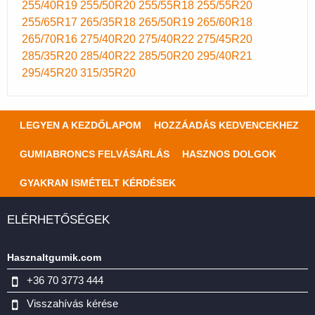
255/40R19
255/50R20
255/55R18
255/55R20
255/65R17
265/35R18
265/50R19
265/60R18
265/70R16
275/40R20
275/40R22
275/45R20
285/35R20
285/40R22
285/50R20
295/40R21
295/45R20
315/35R20
LEGYEN A KEZDŐLAPOM
HOZZÁADÁS KEDVENCEKHEZ
GUMIABRONCS FELVÁSÁRLÁS
HASZNOS DOLGOK
GYAKRAN ISMÉTELT KÉRDÉSEK
ELÉRHETŐSÉGEK
Hasznaltgumik.com
+36 70 3773 444
Visszahívás kérése