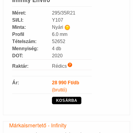
Méret:
295/35R21
SI/LI:
Y107
Minta:
Nyári
Profil
6.0 mm
Tételszám:
52652
Mennyiség:
4 db
DOT:
2020
?
Raktár:
Rédics
Ár:
28 990
Ft/db
(bruttó)
KOSÁRBA
Márkaismertető - Infinity