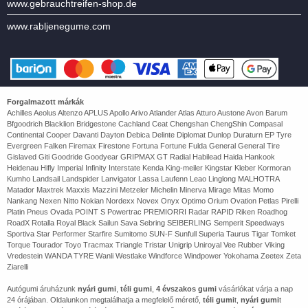
www.gebrauchtreifen-shop.de
www.rabljenegume.com
Forgalmazott márkák
Achilles Aeolus Altenzo APLUS Apollo Arivo Atlander Atlas Atturo Austone Avon Barum
Bfgoodrich Blacklion Bridgestone Cachland Ceat Chengshan ChengShin Compasal
Continental Cooper Davanti Dayton Debica Delinte Diplomat Dunlop Duraturn EP Tyre
Evergreen Falken Firemax Firestone Fortuna Fortune Fulda General General Tire
Gislaved Giti Goodride Goodyear GRIPMAX GT Radial Habilead Haida Hankook
Heidenau Hifly Imperial Infinity Interstate Kenda King-meiler Kingstar Kleber Kormoran
Kumho Landsail Landspider Lanvigator Lassa Laufenn Leao Linglong MALHOTRA
Matador Maxtrek Maxxis Mazzini Metzeler Michelin Minerva Mirage Mitas Momo
Nankang Nexen Nitto Nokian Nordexx Novex Onyx Optimo Orium Ovation Petlas Pirelli
Platin Pneus Ovada POINT S Powertrac PREMIORRI Radar RAPID Riken Roadhog
RoadX Rotalla Royal Black Sailun Sava Sebring SEIBERLING Semperit Speedways
Sportiva Star Performer Starfire Sumitomo SUN-F Sunfull Superia Taurus Tigar Tomket
Torque Tourador Toyo Tracmax Triangle Tristar Unigrip Uniroyal Vee Rubber Viking
Vredestein WANDA TYRE Wanli Westlake Windforce Windpower Yokohama Zeetex Zeta
Ziarelli
Autógumi áruházunk
nyári gumi
,
téli gumi
,
4 évszakos gumi
vásárlókat várja a nap
24 órájában. Oldalunkon megtalálhatja a megfelelő mérető,
téli gumi
t,
nyári gumi
t