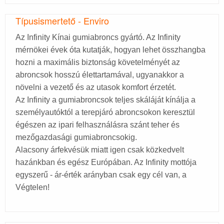
Típusismertető - Enviro
Az Infinity Kínai gumiabroncs gyártó. Az Infinity
mérnökei évek óta kutatják, hogyan lehet összhangba
hozni a maximális biztonság követelményét az
abroncsok hosszú élettartamával, ugyanakkor a
növelni a vezető és az utasok komfort érzetét.
Az Infinity a gumiabroncsok teljes skáláját kínálja a
személyautóktól a terepjáró abroncsokon keresztül
égészen az ipari felhasználásra szánt teher és
mezőgazdasági gumiabroncsokig.
Alacsony árfekvésük miatt igen csak közkedvelt
hazánkban és egész Európában. Az Infinity mottója
egyszerű - ár-érték arányban csak egy cél van, a
Végtelen!