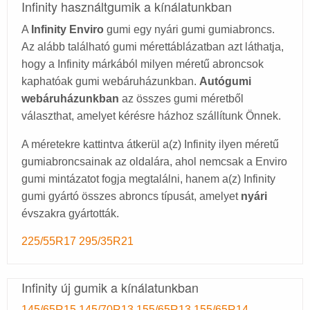
Infinity használtgumik a kínálatunkban
A
Infinity Enviro
gumi egy nyári gumi gumiabroncs.
Az alább található gumi mérettáblázatban azt láthatja,
hogy a Infinity márkából milyen méretű abroncsok
kaphatóak gumi webáruházunkban.
Autógumi
webáruházunkban
az összes gumi méretből
választhat, amelyet kérésre házhoz szállítunk Önnek.
A méretekre kattintva átkerül a(z) Infinity ilyen méretű
gumiabroncsainak az oldalára, ahol nemcsak a Enviro
gumi mintázatot fogja megtalálni, hanem a(z) Infinity
gumi gyártó összes abroncs típusát, amelyet
nyári
évszakra gyártották.
225/55R17
295/35R21
Infinity új gumik a kínálatunkban
145/65R15
145/70R13
155/65R13
155/65R14