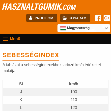
HASZNALTGUMIK
.COM
PROFILOM
KOSARAM
E-mail:
Magyarország
Menü
Jelszó:
SEBESSÉGINDEX
Regisztráció
BELÉPÉS
A táblázat a sebességindexekhez tartozó km/h értékeket
mutatja.
Si
km/h
J
100
K
110
L
120